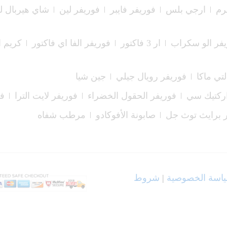
رم
ارجي بلس
فوريفر فايبر
فوريفر لين
شاي هيربال 
فر الو سكراب
ار 3 فاكتور
فوريفر الفا اي فاكتور
كريم ا
لتي ماكا
فوريفر رويال جيلي
جين شيا
اركتيك سي
فوريفر الحقول الخضراء
فوريفر لايت الترا
فو
 برايث توث جل
صابونة الأفوكادو
مرطب شفاه
اسة الخصوصية
|
شروط