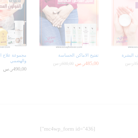
 البشرة
تفتيح الاماكن الحساسة
مجموعة علاج ال
والهضمي
485,00
ر.س
35
ر.س
600,00
ر.س
490,00
ر.س
[mc4wp_form id="436"]