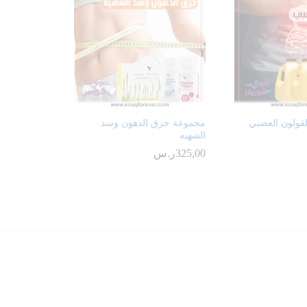
قولون العصبي
مجموعة حرق الدهون وسد
الشهيه
325,00
ر.س