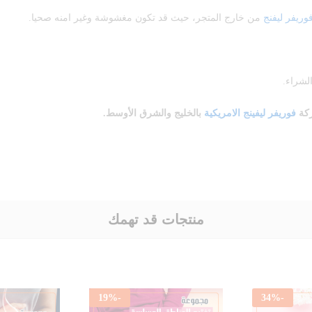
وريفر ليفنج
من خارج المتجر، حيث قد تكون مغشوشة وغير امنه صحيا.
لشراء.
كة
فوريفر ليفينج الامريكية
بالخليج والشرق الأوسط.
منتجات قد تهمك
19
%
-
34
%
-