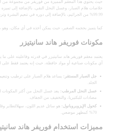
حيث يحتوي هذا المعقم المميزة من فوريفر من مجموعة من المك
خلاصات هلام الصبار، وعسل النحل النقي، بالإضافة إلى تميزه ب
99.99% من الجراثيم، بالإضافة إلى دوره في تنعيم البشرة وترطيبها ليمنحها شعورًا بالانتعاش والنظافة والترطيب.
كما يتميز بحجمه الصغير، حيث يمكن أخذه في أي مكان، وهو م
مكونات فوريفر هاند سانيتيزر
يعتمد معقم فوريفر هاند سانيتيزر في قدرته وفاعليته على ما ي
أي مكونات صناعية أو مواد حافظة، حيث إنه يعتمد فقط على المك
جل الصبار المستقر:
يساعد هلام الصبار على ترطيب وتنعيم ا
الجلد.
عسل النحل المرطب:
يعد عسل النحل من أكثر المكونات الط
مضادات للبكتيريا، والتخفيف من الجفاف.
كحول الإيزوبروبانول:
هو سائل عديم اللون، سهلالتطاير وقاب
70% كمطهر موضعي.
مميزات استخدام فوريفر هاند سانيتي