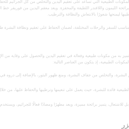
ونات الطبيعية التي تساعد على تعقيم اليدين والتخلص من كل الجراثيم للحفا
رائحة الليمون واللافندر اللطيفة والمحفزة. ويعد معقم اليدين من فوريفر خط 
ناسب للسفر والرحلات المختلفة، لضمان الحفاظ على تعقيم ونظافة البشرة ط
تميز به من مكونات طبيعية وفعالة في تعقيم اليدين والحصول على وقاية من الإص
ونات الطبيعية، إذ يتكون من العناصر التالية:
لبشرة، والتخلص من جفاف البشرة، ومنع ظهور البثور، بالإضافة إلى دروه في تف
بيعية فائدة للبشرة، حيث يعمل على تنعيمها وترطيبها والحفاظ عليها، من خلال 
ل للاشتعال، يتميز برائحة مميزة، ويعد مطهرًا ومضادًا فعالًا للجراثيم، ويست
زر