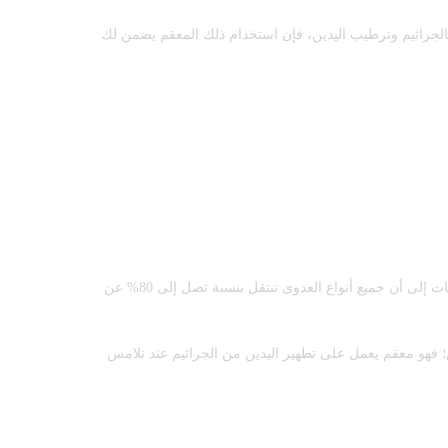
ة بالجراثيم وترطيب اليدين، فإن استخدام ذلك المعقم يضمن لك
يعد وقاية اليدين من الإصابة بالجراثيم والفيروسات المختلفة من أهم الطرق لتجنب الإصابة بالأمراض والعدوى بشكل فعال، حيث تشير الدراسات إلى أن جميع أنواع العدوى تنتقل بنسبة تصل إلى 80% عن
اض؛ فهو معقم يعمل على تطهير اليدين من الجراثيم عند تلامس