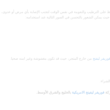
الحفاظ على الترطيب والنعومة في نفس الوقت لتجنب الإصابة بأي مرض أو عدوى، وذ
حيث يمكن الشعور بالتحسن في الصور التالية عند استخدامه:
وريفر ليفنج
من خارج المتجر، حيث قد تكون مغشوشة وغير امنه صحيا.
لشراء.
كة
فوريفر ليفينج الامريكية
بالخليج والشرق الأوسط.