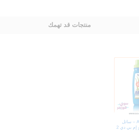
منتجات قد تهمك
Aloe MPD 2x ultra – سائل
التنظيف فوريفر ألو إم بي دي 2