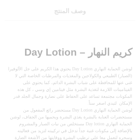
وصف المنتج
كريم النهار – Day Lotion
لوشن الحماية النهاري Day Lotion يحتوي هذا الكريم على جل الألوفيرا
(الصبار) الطبيعي والكولاجين والمغذيات والمرطبات الخاصة التي لا
غنى عنها للمحافظة على شباب البشرة الدائم، كما يحتوي على
الفيتامينات اللازمة لتغذية البشرة مثل فيتامين إي وسي ، كل هذه
المكونات مجتمعة تساعد على الحفاظ على نضارة وجمال الجلد قدر
الإمكان لتبدي اصغر سناً.
لوشن الحماية النهاري Day Lotion مستحضر رائع المفعول من
مستحضرات العناية بالبشرة يغذي البشرة ويحميها من الجفاف، لوشن
الحماية النهاري Day lotion مستخلص من نبات الصبار والمشروم
بالإضافة إلى مكونات غنية جداً تدخل في تركيبته لتزيد من فعاليته
وسحره لتعمل معا على ترطيب البشرة ووقايتها من الأشعة الضارة