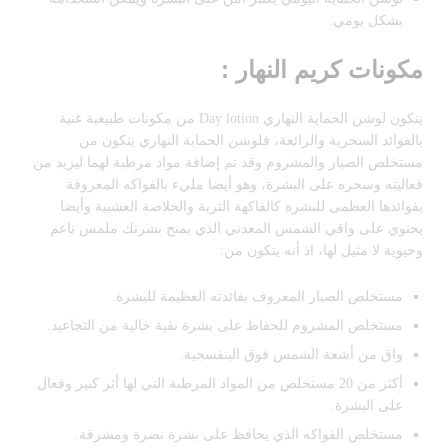
بشكل يومي.
مكونات كريم النهار :
يتكون لوشن الحماية النهاري Day lotion من مكونات طبيعية غنية
بالفوائد السحرية والرائعة، فلوشن الحماية النهاري يتكون من
مستخلص الصبار والمشروم وقد تم إضافة مواد مرطبة لهما ليزيد من
فعاليته وسحره على البشرة، وهو أيضا مليء بالفواكه المعروفة
بفوائدها العظمى للبشرة كالفاكهة الثرية والخلاصة العشبية وأيضا
يحتوي على واقي الشمس المعدني الذي يمنح بشرتك ملمس ناعم
وحيوية لا مثيل لها، اذ أنه يتكون من:
مستخلص الصبار المعروف بفائدته العظيمة للبشرة.
مستخلص المشروم للحفاظ على بشرة نقية خالية من التجاعيد.
واق من أشعة الشمس فوق البنفسجية.
أكثر من 20 مستخلص من المواد المرطبة التي لها أثر كبير وفعال
على البشرة.
مستخلص الفواكه الذي يحافظ على بشرة نضرة ومشرقة.