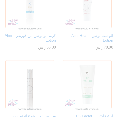
الو هيت لوشن – Aloe Heat
كريم الو لوشن من فوريفر – Aloe
Lotion
Lotion
70,00
ر.س
55,00
ر.س
ار 3 فاكتور – R3 Factor
سيروم شد البشرة انفنيت من