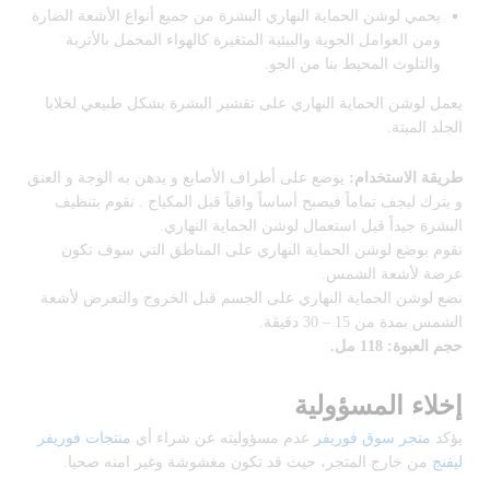
يحمي لوشن الحماية النهاري البشرة من جميع أنواع الأشعة الضارة
ومن العوامل الجوية والبيئية المتغيرة كالهواء المحمل بالأتربة
والتلوث المحيط بنا من الجو.
يعمل لوشن الحماية النهاري على تقشير البشرة بشكل طبيعي لخلايا
الجلد الميتة.
طريقة الاستخدام:
يوضع على أطراف الأصابع و يدهن به الوجة و العنق
و يترك ليجف تماماً فيصبح أساساً واقياً قبل المكياج . نقوم بتنظيف
البشرة جيداً قبل استعمال لوشن الحماية النهاري.
نقوم بوضع لوشن الحماية النهاري على المناطق التي سوف تكون
عرضة لأشعة الشمس.
نضع لوشن الحماية النهاري على الجسم قبل الخروج والتعرض لأشعة
الشمس بمدة من 15 – 30 دقيقة.
حجم العبوة: 118 مل.
إخلاء المسؤولية
يؤكد
متجر سوق فوريفر
عدم مسؤوليته عن شراء أي
منتجات فوريفر
ليفنج
من خارج المتجر، حيث قد تكون مغشوشة وغير امنه صحيا.