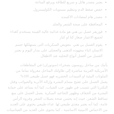
يعتبر مصدر هائل و سريع للطاقة ويرفع المناعة.
خفض ضغط الدم وتنظيم مستويات الكوليسترول.
مصدر هام لمضادات الاكسده.
المحافظة على صحة الشعر والجلد.
فوريفر عسل بي هني هو مادة غذائية عالية القيمة يستخدم كغذاء
لجميع الاعمار صغار كنا او كبار
يقوم العسل بي هني بتعويض السكريات التى يستهلكها جسم
الانسان اثناء مجهوده الذهنى والعضلى على مدار اليوم و يعتبر
العسل من أفضل أنواع التحليه عند الاطفال.
يأتيك من مناحل روبسون بصحراء (سونوران) في المقاطعات
الأمريكية الغربية مباشرة إلى طاولتك المناحل معزولة تماما من
الملوثات البيئية او المبيدات الحشريه فهو عسل طبيعى 100%.
يعمل العسل على تفتيح مسام البشرة وإزالة الأتربة والشوائب وقتل
البكتريا التي تتسبب في ظهور حب الشباب، كما أنه يساعد على حماية
البشرة من الجفاف وظهور التجاعيد المبكرة. يعمل العسل على منع
تساقط الشعر، حيث إنه يحسن صحة بصيلات الشعر وفروة الرأس
عامة، كما أنه يعتبر مغذي طبيعي لها. غذاء طبيعي يحتوي على العديد
من الاحماض الامينية الاساسية ، كما يحتوى على العديد من الفيتامينات