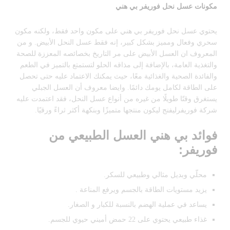
مكونات عسل نحل فوريفر بي هني
يحتوي عسل نحل فوريفر بي هني على مكون واحد فقط، ولكنه مكون
سحري وفعال ومميز بشكل كبير، إنه فقط عسل النحل الأبيض. و من
المعروف ان العسل الأبيض على مر التاريخ بخصائصه المعززة للصحة
والتغذية العامة، بالإضافة إلى مذاقه الحلو لتستمتع بالتميز في الطعم
والفائدة الصحية والغذائية معًا، حيث يمكنك الاعتماد عليه حتى تحصل
على الطاقة لكامل يومك دائمًا.
وايضا معروف أن العسل الجبلي
يستغرق وقتًا طويلًا من غيره من أنواع عسل النحل، فقد اعتمدت عليه
شركة فوريفرليفنج ليكون منتجها متميزًا وبنكهة أكثر ثراءً ورقيًا.
فوائد بي هني العسل الطبيعي من
فوريفر:
محلّي وبديل مثالي وطبيعي للسكر.
يزيد مستويات الطاقة بالجسم ويرفع المناعة .
يساعد في عملية الهضم بالنسبة للكبار و الصغار.
غذاء طبيعي يحتوي على 22 حمض أميني حيوي للجسم.