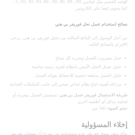
الهامه للجسم مثل فيتامين C، B1، B2، B3، B4 ، B5، B6 ،B8 ، B9 ،
كما يحتوى ايضا على الكاروتين.
نصائح استخدام عسل نحل فوريفر بي هني
من أجل الوصول إلى النتائج المثالية من تناول فوريفر بي هني، يرجى
الالتزام بالنصائح التالية:
عمل مشروب العسل وشربه كل صباح.
تناول عسل النحل الأبيض بانتظام لفترة زمنية مناسبة.
تناول العسل بملعقة خشبية للاحتفاظ بفوائد العسل.
مراعاة أهمية اتباع نظام غذائي صحي إلى جانب المكملات الغذائية.
طريقة الاستعمال فوريفر عسل بي هني:
يستعمل العسل بمفرده أو
لتحلية مذاق أي أطعمة أخرى.
حجم العبوة:
500 جم.
إخلاء المسؤولية
يؤكد
متجر سوق فوريفر
عدم مسؤوليته عن شراء أي
منتجات فوريفر