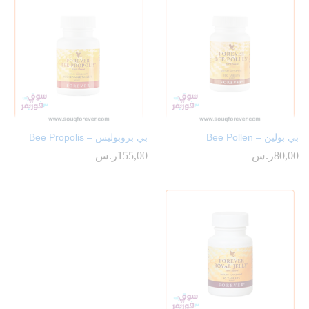
بي بولين – Bee Pollen
بي بروبوليس – Bee Propolis
80,00
ر.س
155,00
ر.س