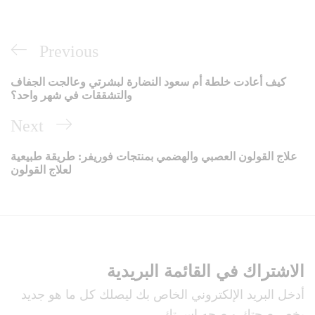
تصفّح
Previous
Previous
المقالات
Post
كيف أعادت خلطة أم سعود النضارة لبشرتي وعالجت الجفاف
والتشققات في شهر واحد؟
Next
Next
Post
علاج القولون العصبي والهضمي بمنتجات فوريفر: طريقة طبيعية
لعلاج القولون
الاشتراك في القائمة البريدية
أدخل البريد الإلكتروني الخاص بك ليصلك كل ما هو جديد
يخص صحتك و صحه اسرتك.